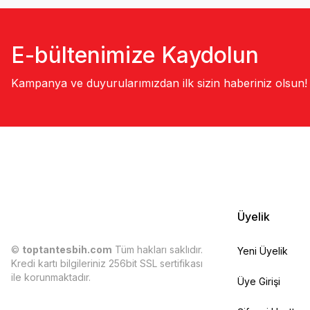
E-bültenimize Kaydolun
Kampanya ve duyurularımızdan ilk sizin haberiniz olsun!
Üyelik
©
toptantesbih.com
Tüm hakları saklıdır.
Yeni Üyelik
Kredi kartı bilgileriniz 256bit SSL sertifikası
ile korunmaktadır.
Üye Girişi