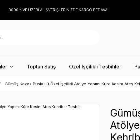
3000 ₺ VE ÜZERİ ALIŞVERİŞLERİNİZDE KARGO BEDAVA!
ler
Toptan Satış
Özel İşçilikli Tesbihler
Pa
Gümüş Kazaz Püsküllü Özel İşçilikli Atölye Yapımı Küre Kesim Ateş Ke
Gümüş 
Atölye
Kehrib