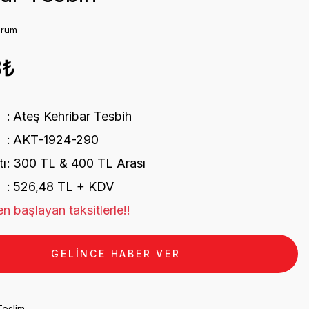
orum
8₺
Ateş Kehribar Tesbih
AKT-1924-290
tı
300 TL & 400 TL Arası
526,48 TL + KDV
n başlayan taksitlerle!!
GELİNCE HABER VER
Teslim