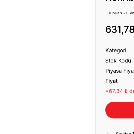
0 puan - 0 y
631,7
Kategori
Stok Kodu
Piyasa Fiya
Fiyat
*67,34 ₺ de
Stoktan 