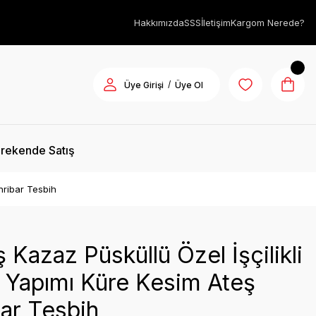
Hakkımızda
SSS
İletişim
Kargom Nerede?
/
Üye Girişi
Üye Ol
rekende Satış
hribar Tesbih
Kazaz Püsküllü Özel İşçilikli
 Yapımı Küre Kesim Ateş
ar Tesbih