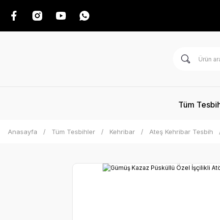
Tüm Tesbih
Anasayfa
Tüm Tesbihler
Kehribar
Ateş Kehribar Tesbih