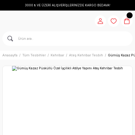
3000 ₺ VE ÜZERİ ALIŞVERİŞLERİNİZDE KARGO BEDAVA!
Anasayfa
Tüm Tesbihler
Kehribar
Ateş Kehribar Tesbih
Gümüş Kazaz Püsk