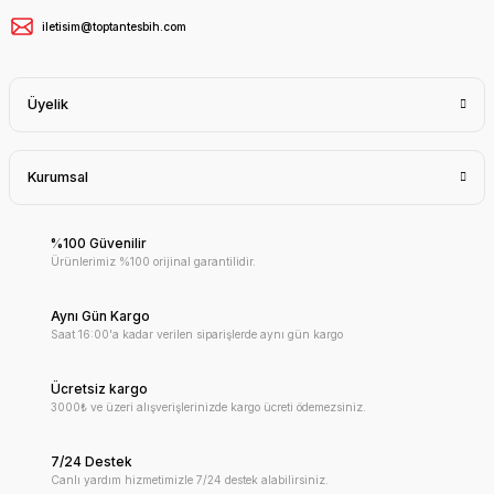
iletisim@toptantesbih.com
Üyelik
Kurumsal
%100 Güvenilir
Ürünlerimiz %100 orijinal garantilidir.
Aynı Gün Kargo
Saat 16:00'a kadar verilen siparişlerde aynı gün kargo
Ücretsiz kargo
3000₺ ve üzeri alışverişlerinizde kargo ücreti ödemezsiniz.
7/24 Destek
Canlı yardım hizmetimizle 7/24 destek alabilirsiniz.