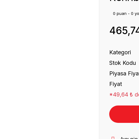
0 puan - 0 y
465,7
Kategori
Stok Kodu
Piyasa Fiya
Fiyat
*49,64 ₺ de
Aynı gün