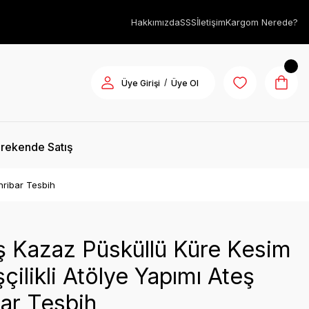
Hakkımızda
SSS
İletişim
Kargom Nerede?
/
Üye Girişi
Üye Ol
rekende Satış
hribar Tesbih
 Kazaz Püsküllü Küre Kesim
şçilikli Atölye Yapımı Ateş
ar Tesbih