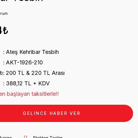
orum
4₺
Ateş Kehribar Tesbih
AKT-1926-210
tı
200 TL & 220 TL Arası
388,12 TL + KDV
n başlayan taksitlerle!!
GELİNCE HABER VER
 kargo
Stoktan Teslim