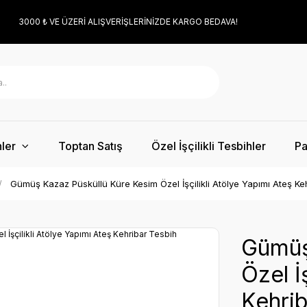
3000 ₺ VE ÜZERİ ALIŞVERİŞLERİNİZDE KARGO BEDAVA!
ler
Toptan Satış
Özel İşçilikli Tesbihler
Pa
Gümüş Kazaz Püsküllü Küre Kesim Özel İşçilikli Atölye Yapımı Ateş Ke
Gümüş
Özel İ
Kehrib