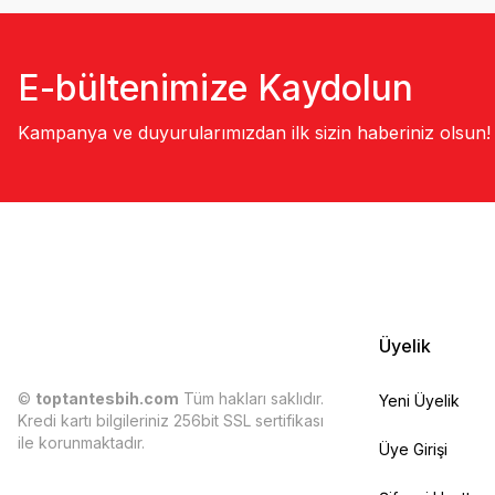
E-bültenimize Kaydolun
Kampanya ve duyurularımızdan ilk sizin haberiniz olsun!
Üyelik
©
toptantesbih.com
Tüm hakları saklıdır.
Yeni Üyelik
Kredi kartı bilgileriniz 256bit SSL sertifikası
ile korunmaktadır.
Üye Girişi