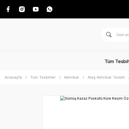
Tüm Tesbih
Anasayfa
Tüm Tesbihler
Kehribar
Ateş Kehribar Tesbih