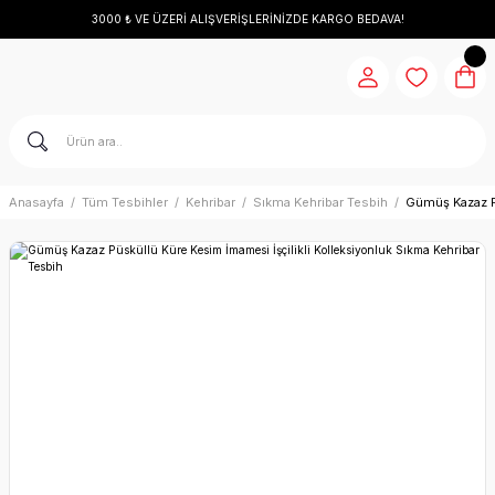
3000 ₺ VE ÜZERİ ALIŞVERİŞLERİNİZDE KARGO BEDAVA!
Anasayfa
Tüm Tesbihler
Kehribar
Sıkma Kehribar Tesbih
Gümüş Kazaz Pü