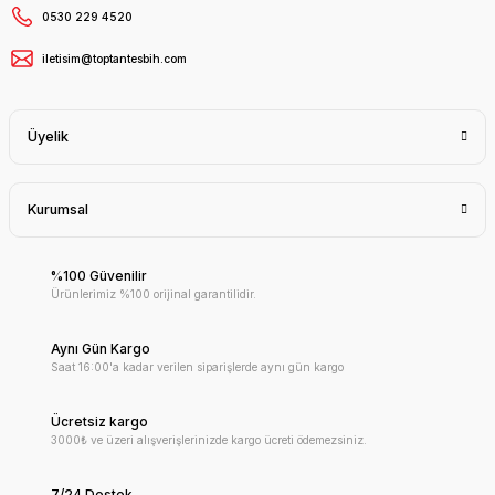
0530 229 4520
iletisim@toptantesbih.com
Üyelik
Kurumsal
%100 Güvenilir
Ürünlerimiz %100 orijinal garantilidir.
Aynı Gün Kargo
Saat 16:00'a kadar verilen siparişlerde aynı gün kargo
Ücretsiz kargo
3000₺ ve üzeri alışverişlerinizde kargo ücreti ödemezsiniz.
7/24 Destek