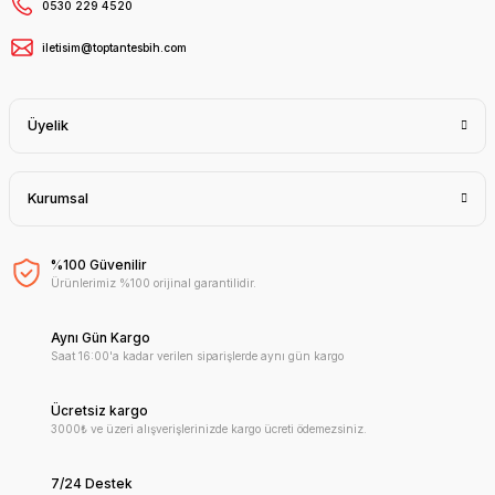
0530 229 4520
iletisim@toptantesbih.com
Üyelik
Kurumsal
%100 Güvenilir
Ürünlerimiz %100 orijinal garantilidir.
Aynı Gün Kargo
Saat 16:00'a kadar verilen siparişlerde aynı gün kargo
Ücretsiz kargo
3000₺ ve üzeri alışverişlerinizde kargo ücreti ödemezsiniz.
7/24 Destek