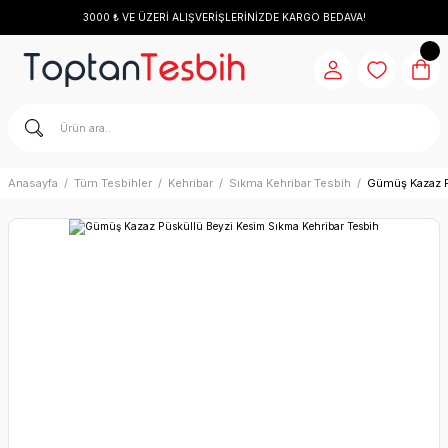
3000 ₺ VE ÜZERİ ALIŞVERİŞLERİNİZDE KARGO BEDAVA!
Anasayfa
Tüm Tesbihler
Kehribar
Sıkma Kehribar Tesbih
Gümüş Kazaz P