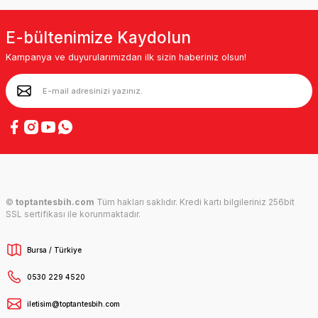
E-bültenimize Kaydolun
Kampanya ve duyurularımızdan ilk sizin haberiniz olsun!
©
toptantesbih.com
Tüm hakları saklıdır. Kredi kartı bilgileriniz 256bit
SSL sertifikası ile korunmaktadır.
Bursa / Türkiye
0530 229 4520
iletisim@toptantesbih.com