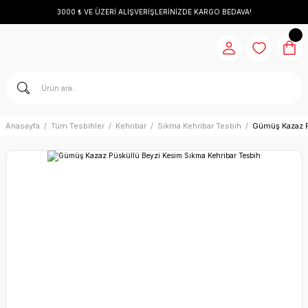
3000 ₺ VE ÜZERİ ALIŞVERİŞLERİNİZDE KARGO BEDAVA!
Anasayfa
Tüm Tesbihler
Kehribar
Sıkma Kehribar Tesbih
Gümüş Kazaz P