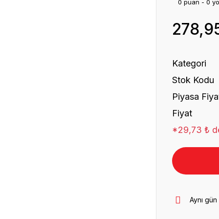
0 puan - 0 y
278,9
Kategori
Stok Kodu
Piyasa Fiya
Fiyat
*29,73 ₺ de
Aynı gün