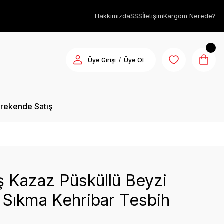
Hakkımızda
SSS
İletişim
Kargom Nerede?
/
Üye Girişi
Üye Ol
rekende Satış
 Kazaz Püsküllü Beyzi
 Sıkma Kehribar Tesbih