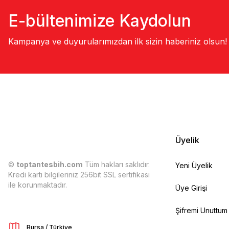
E-bültenimize Kaydolun
Kampanya ve duyurularımızdan ilk sizin haberiniz olsun!
Üyelik
©
toptantesbih.com
Tüm hakları saklıdır.
Yeni Üyelik
Kredi kartı bilgileriniz 256bit SSL sertifikası
ile korunmaktadır.
Üye Girişi
Şifremi Unuttum
Bursa / Türkiye