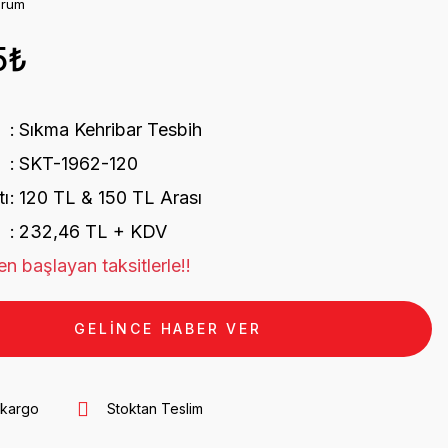
orum
5₺
Sıkma Kehribar Tesbih
SKT-1962-120
tı
120 TL & 150 TL Arası
232,46 TL + KDV
n başlayan taksitlerle!!
GELİNCE HABER VER
 kargo
Stoktan Teslim