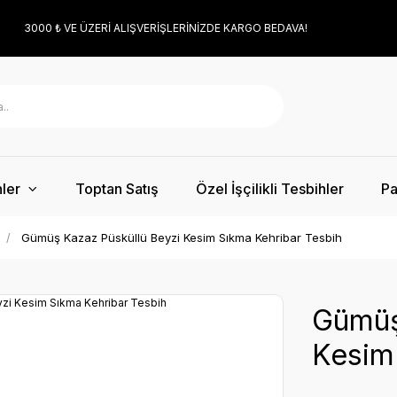
3000 ₺ VE ÜZERİ ALIŞVERİŞLERİNİZDE KARGO BEDAVA!
ler
Toptan Satış
Özel İşçilikli Tesbihler
Pa
Gümüş Kazaz Püsküllü Beyzi Kesim Sıkma Kehribar Tesbih
Gümüş
Kesim