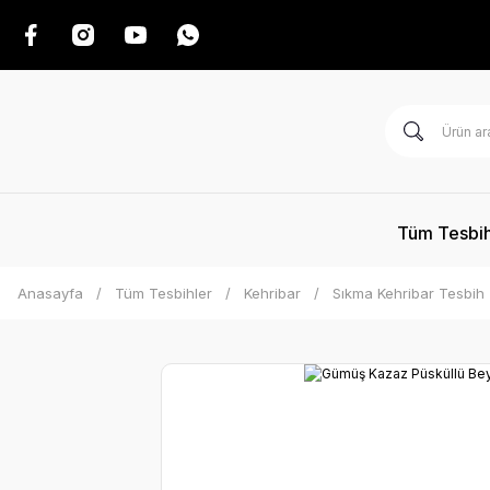
Tüm Tesbih
Anasayfa
Tüm Tesbihler
Kehribar
Sıkma Kehribar Tesbih