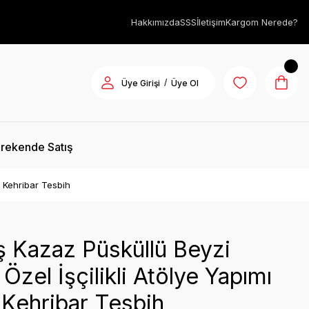
Hakkımızda
SSS
İletişim
Kargom Nerede?
/
Üye Girişi
Üye Ol
rekende Satış
a Kehribar Tesbih
 Kazaz Püsküllü Beyzi
Özel İşçilikli Atölye Yapımı
Kehribar Tesbih