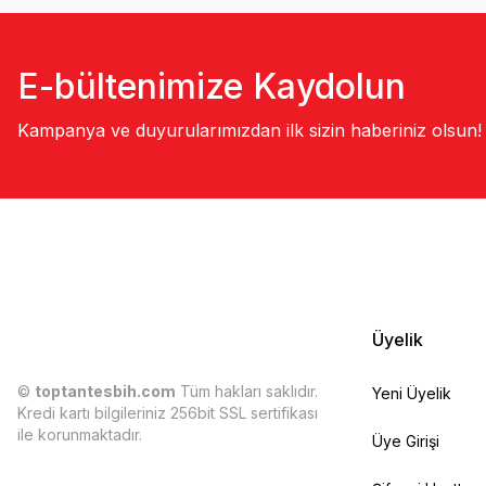
E-bültenimize Kaydolun
Kampanya ve duyurularımızdan ilk sizin haberiniz olsun!
Üyelik
©
toptantesbih.com
Tüm hakları saklıdır.
Yeni Üyelik
Kredi kartı bilgileriniz 256bit SSL sertifikası
ile korunmaktadır.
Üye Girişi