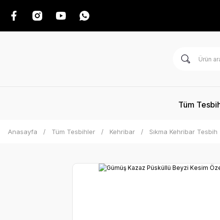
Tüm Tesbih
Anasayfa
Tüm Tesbihler
Kehribar
Sıkma Kehribar Tesbih