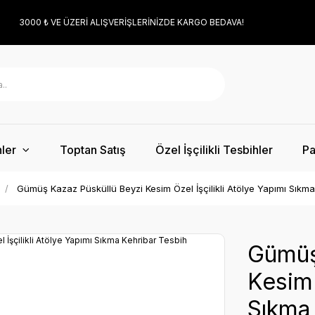
3000 ₺ VE ÜZERİ ALIŞVERİŞLERİNİZDE KARGO BEDAVA!
ler
Toptan Satış
Özel İşçilikli Tesbihler
Pa
Gümüş Kazaz Püsküllü Beyzi Kesim Özel İşçilikli Atölye Yapımı Sıkm
Gümüş
Kesim 
Sıkma 