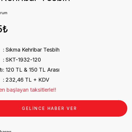
orum
5₺
Sıkma Kehribar Tesbih
SKT-1932-120
tı
120 TL & 150 TL Arası
232,46 TL + KDV
n başlayan taksitlerle!!
GELİNCE HABER VER
 kargo