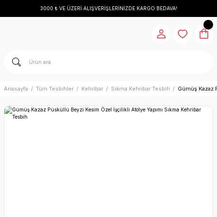
3000 ₺ VE ÜZERİ ALIŞVERİŞLERİNİZDE KARGO BEDAVA!
Anasayfa
Tüm Tesbihler
Kehribar
Sıkma Kehribar Tesbih
Gümüş Kazaz Pü