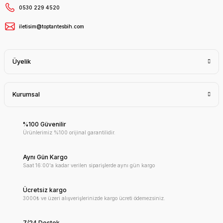
0530 229 4520
iletisim@toptantesbih.com
Üyelik
Kurumsal
%100 Güvenilir
Ürünlerimiz %100 orijinal garantilidir.
Aynı Gün Kargo
Saat 16:00'a kadar verilen siparişlerde aynı gün kargo
Ücretsiz kargo
3000₺ ve üzeri alışverişlerinizde kargo ücreti ödemezsiniz.
7/24 Destek