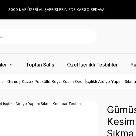
3000 ₺ VE ÜZERİ ALIŞVERİŞLERİNİZDE KARGO BEDAVA!
ler
Toptan Satış
Özel İşçilikli Tesbihler
Pa
Gümüş Kazaz Püsküllü Beyzi Kesim Özel İşçilikli Atölye Yapımı Sıkm
Gümüş
Kesim 
Sıkma 