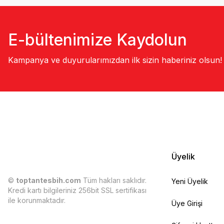
E-bültenimize Kaydolun
Kampanya ve duyurularımızdan ilk sizin haberiniz olsun!
Üyelik
©
toptantesbih.com
Tüm hakları saklıdır.
Yeni Üyelik
Kredi kartı bilgileriniz 256bit SSL sertifikası
ile korunmaktadır.
Üye Girişi