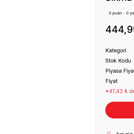
0 puan - 0 y
444,9
Kategori
Stok Kodu
Piyasa Fiya
Fiyat
*47,43 ₺ de
Aynı gün