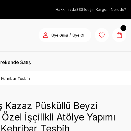
Hakkımızda
SSS
İletişim
Kargom Nerede?
/
Üye Girişi
Üye Ol
rekende Satış
a Kehribar Tesbih
 Kazaz Püsküllü Beyzi
Özel İşçilikli Atölye Yapımı
Kehribar Tesbih