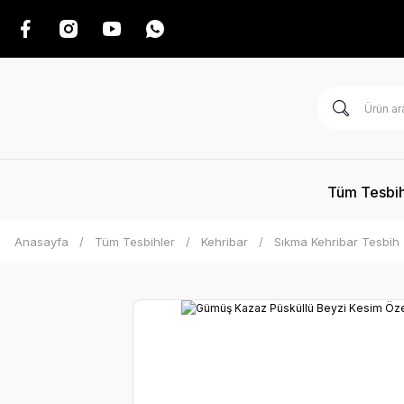
Tüm Tesbih
Anasayfa
Tüm Tesbihler
Kehribar
Sıkma Kehribar Tesbih