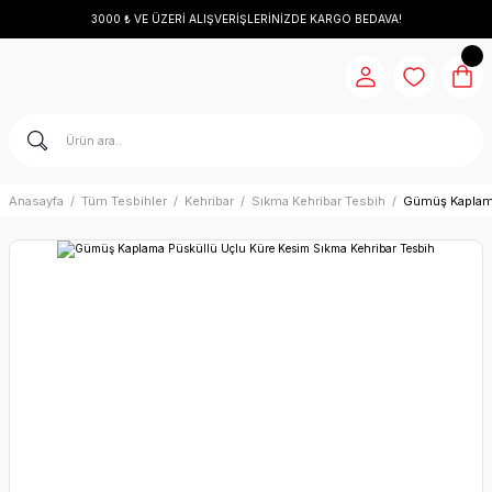
3000 ₺ VE ÜZERİ ALIŞVERİŞLERİNİZDE KARGO BEDAVA!
Anasayfa
Tüm Tesbihler
Kehribar
Sıkma Kehribar Tesbih
Gümüş Kaplama