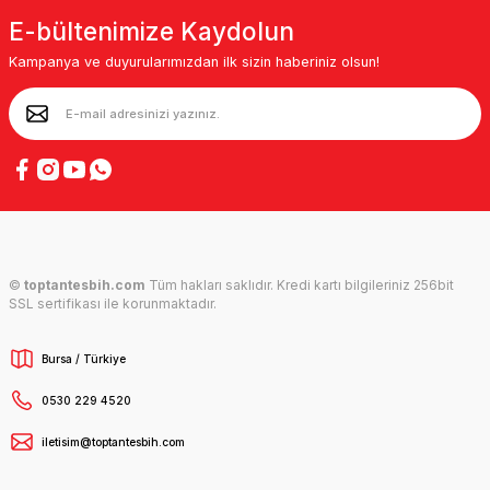
E-bültenimize Kaydolun
Kampanya ve duyurularımızdan ilk sizin haberiniz olsun!
©
toptantesbih.com
Tüm hakları saklıdır. Kredi kartı bilgileriniz 256bit
SSL sertifikası ile korunmaktadır.
Bursa / Türkiye
0530 229 4520
iletisim@toptantesbih.com