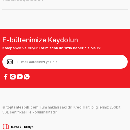
Zeytin Ağacı Tesbih
Diğer Ağaç Tesbihler
E-bültenimize Kaydolun
Kampanya ve duyurularımızdan ilk sizin haberiniz olsun!
©
toptantesbih.com
Tüm hakları saklıdır. Kredi kartı bilgileriniz 256bit
SSL sertifikası ile korunmaktadır.
Bursa / Türkiye