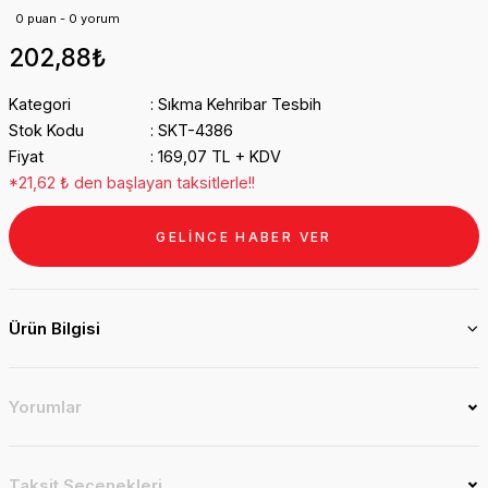
Keçi Boynuzu Ağacı Tesbih
0 puan - 0 yorum
202,88₺
Kızılcık Ağacı Tesbih
Kategori
Sıkma Kehribar Tesbih
Palmiye Ağacı Tesbih
Stok Kodu
SKT-4386
Fiyat
169,07 TL + KDV
Poduk Ağacı Tesbih
*21,62 ₺ den başlayan taksitlerle!!
Porasa Gülü Tesbih
GELİNCE HABER VER
Sakızlık Ağacı Tesbih
Ürün Bilgisi
Santos Ağaç Tesbih
Tarçın Ağacı
Yorumlar
Yeni Dünya Ağacı Tesbih
Taksit Seçenekleri