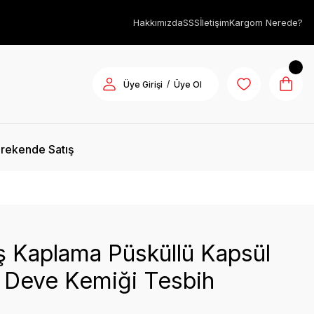
Hakkımızda
SSS
İletişim
Kargom Nerede?
/
Üye Girişi
Üye Ol
rekende Satış
 Kaplama Püsküllü Kapsül
 Deve Kemiği Tesbih