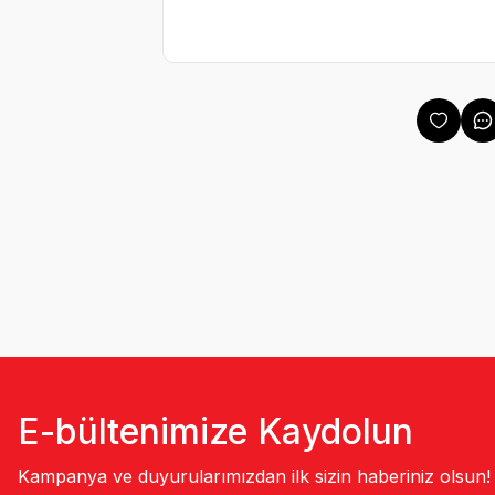
E-bültenimize Kaydolun
Kampanya ve duyurularımızdan ilk sizin haberiniz olsun!