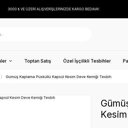
3000 ₺ VE ÜZERİ ALIŞVERİŞLERİNİZDE KARGO BEDAVA!
ler
Toptan Satış
Özel İşçilikli Tesbihler
Pa
Gümüş Kaplama Püsküllü Kapsül Kesim Deve Kemiği Tesbih
Gümüş
Kesim