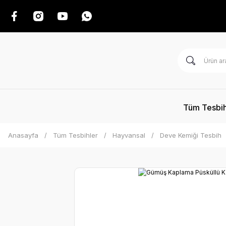
Tüm Tesbih
Anasayfa
Tüm Tesbihler
Hayvansal
Deve Kemiği Tesbih