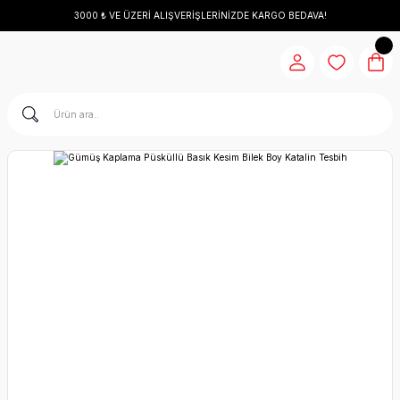
3000 ₺ VE ÜZERİ ALIŞVERİŞLERİNİZDE KARGO BEDAVA!