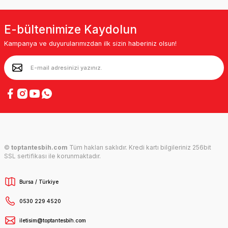
E-bültenimize Kaydolun
Kampanya ve duyurularımızdan ilk sizin haberiniz olsun!
©
toptantesbih.com
Tüm hakları saklıdır. Kredi kartı bilgileriniz 256bit
SSL sertifikası ile korunmaktadır.
Bursa / Türkiye
0530 229 4520
iletisim@toptantesbih.com