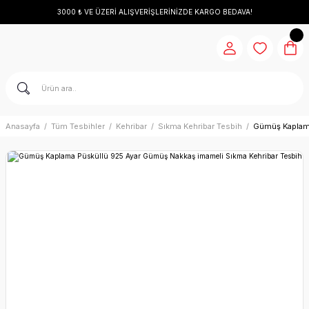
3000 ₺ VE ÜZERİ ALIŞVERİŞLERİNİZDE KARGO BEDAVA!
Anasayfa
Tüm Tesbihler
Kehribar
Sıkma Kehribar Tesbih
Gümüş Kaplama