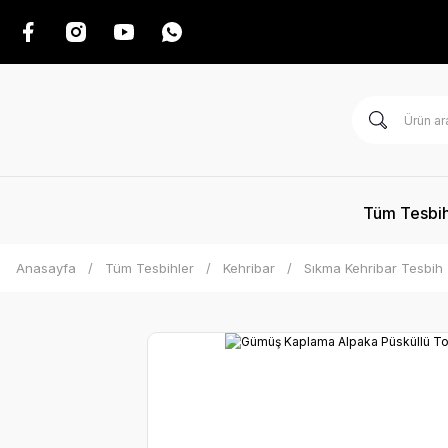
Tüm Tesbih
Anasayfa
Tüm Tesbihler
Kehribar
Sıkma Kehribar Tesbih