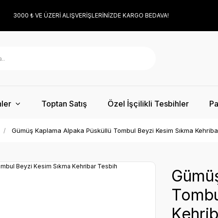
3000 ₺ VE ÜZERİ ALIŞVERİŞLERİNİZDE KARGO BEDAVA!
ler
Toptan Satış
Özel İşçilikli Tesbihler
Pa
Gümüş Kaplama Alpaka Püsküllü Tombul Beyzi Kesim Sıkma Kehriba
Gümüş
Tombu
Kehrib