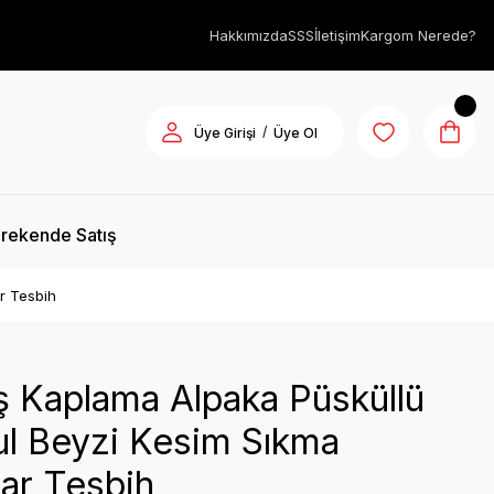
Hakkımızda
SSS
İletişim
Kargom Nerede?
/
Üye Girişi
Üye Ol
rekende Satış
r Tesbih
 Kaplama Alpaka Püsküllü
l Beyzi Kesim Sıkma
ar Tesbih