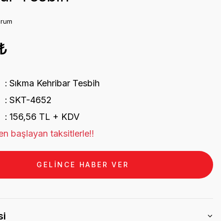
orum
₺
Sıkma Kehribar Tesbih
SKT-4652
156,56 TL + KDV
n başlayan taksitlerle!!
GELİNCE HABER VER
si