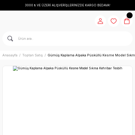
3000 ₺ VE ÜZERİ ALIŞVERİŞLERİNİZDE KARGO BEDAVA!
Anasayfa
Toptan Satış
Gümüş Kaplama Alpaka Püsküllü Kesme Model Sıkma