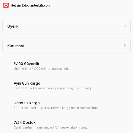
iletisim@toptantesbih.com
Üyelik
Kurumsal
%100 Güvenilir
Ürünlerimiz %100 orijinal garantilidir.
Aynı Gün Kargo
Saat 16:00'a kadar verilen siparişlerde aynı gün kargo
Ücretsiz kargo
3000₺ ve üzeri alışverişlerinizde kargo ücreti ödemezsiniz.
7/24 Destek
Canlı yardım hizmetimizle 7/24 destek alabilirsiniz.