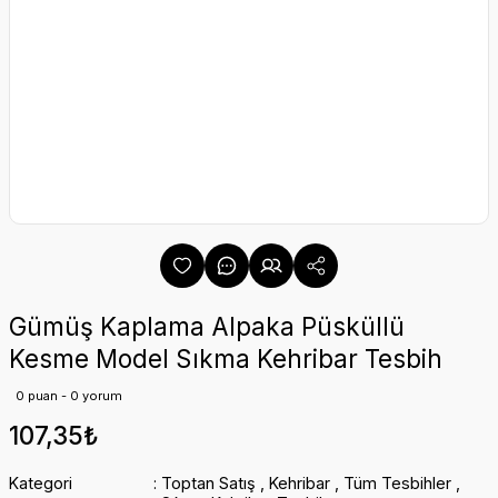
Gümüş Kaplama Alpaka Püsküllü
Kesme Model Sıkma Kehribar Tesbih
0 puan - 0 yorum
107,35₺
Kategori
Toptan Satış
,
Kehribar
,
Tüm Tesbihler
,