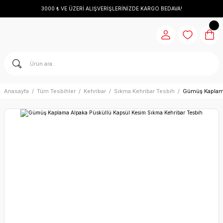
3000 ₺ VE ÜZERİ ALIŞVERİŞLERİNİZDE KARGO BEDAVA!
Anasayfa
Tüm Tesbihler
Kehribar
Sıkma Kehribar Tesbih
Gümüş Kaplama