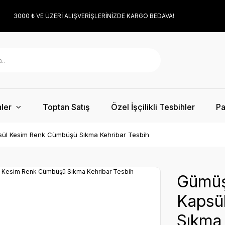
3000 ₺ VE ÜZERİ ALIŞVERİŞLERİNİZDE KARGO BEDAVA!
ler
Toptan Satış
Özel İşçilikli Tesbihler
Pa
ül Kesim Renk Cümbüşü Sıkma Kehribar Tesbih
Gümüş
Kapsü
Sıkma 