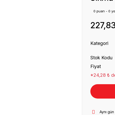
0 puan - 0 y
227,8
Kategori
Stok Kodu
Fiyat
*24,28 ₺ de
Aynı gün