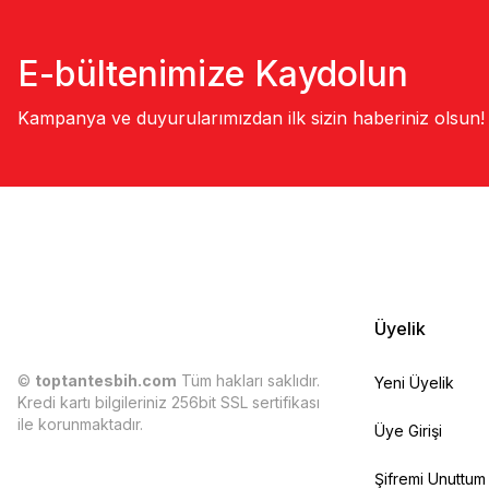
E-bültenimize Kaydolun
Kampanya ve duyurularımızdan ilk sizin haberiniz olsun!
Üyelik
©
toptantesbih.com
Tüm hakları saklıdır.
Yeni Üyelik
Kredi kartı bilgileriniz 256bit SSL sertifikası
ile korunmaktadır.
Üye Girişi
Şifremi Unuttum