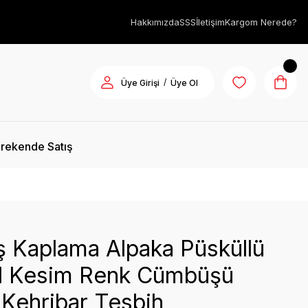
Hakkımızda
SSS
İletişim
Kargom Nerede?
/
Üye Girişi
Üye Ol
rekende Satış
 Kaplama Alpaka Püsküllü
l Kesim Renk Cümbüşü
Kehribar Tesbih