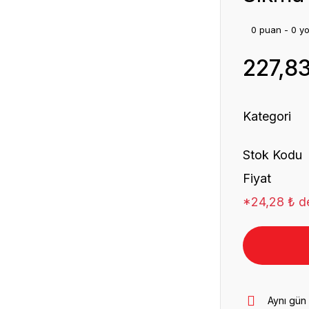
0 puan - 0 y
227,8
Kategori
Stok Kodu
Fiyat
*24,28 ₺ de
Aynı gün