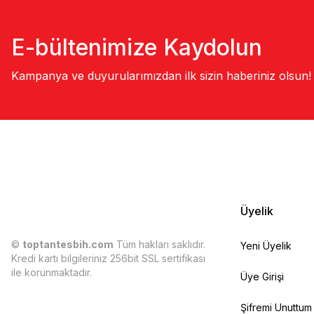
E-bültenimize Kaydolun
Kampanya ve duyurularımızdan ilk sizin haberiniz olsun!
Üyelik
©
toptantesbih.com
Tüm hakları saklıdır.
Yeni Üyelik
Kredi kartı bilgileriniz 256bit SSL sertifikası
ile korunmaktadır.
Üye Girişi
Şifremi Unuttum