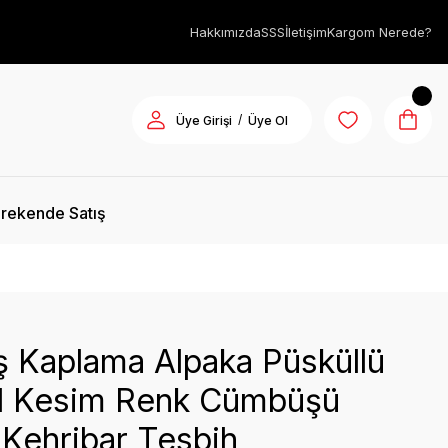
Hakkımızda
SSS
İletişim
Kargom Nerede?
/
Üye Girişi
Üye Ol
rekende Satış
 Kaplama Alpaka Püsküllü
l Kesim Renk Cümbüşü
Kehribar Tesbih