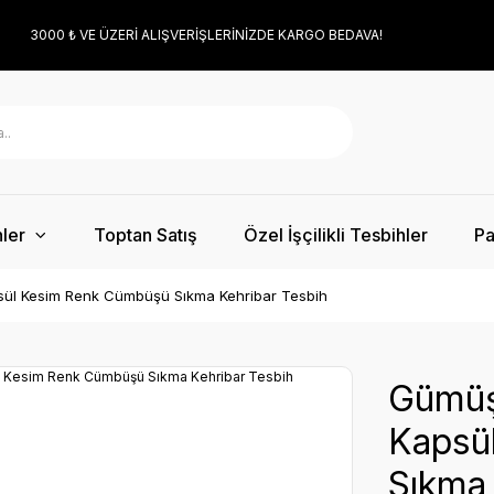
3000 ₺ VE ÜZERİ ALIŞVERİŞLERİNİZDE KARGO BEDAVA!
ler
Toptan Satış
Özel İşçilikli Tesbihler
Pa
ül Kesim Renk Cümbüşü Sıkma Kehribar Tesbih
Gümüş
Kapsü
Sıkma 