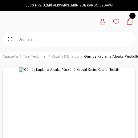
3000 ₺ VE ÜZERİ ALIŞVERİŞLERİNİZDE KARGO BEDAVA!
Anasayfa
Tüm Tesbihler
Katalin & Bilardo
Gümüş Kaplama Alpaka Püsküllü