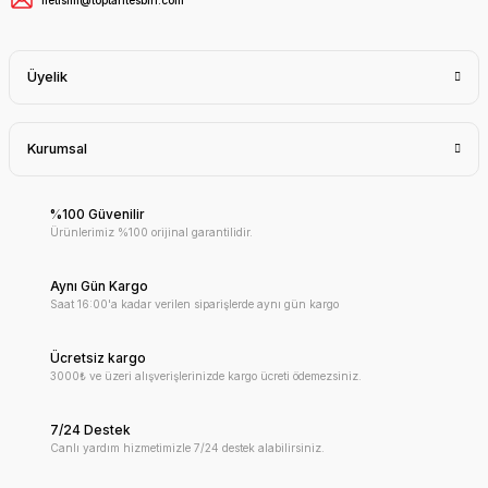
Üyelik
Kurumsal
%100 Güvenilir
Ürünlerimiz %100 orijinal garantilidir.
Aynı Gün Kargo
Saat 16:00'a kadar verilen siparişlerde aynı gün kargo
Ücretsiz kargo
3000₺ ve üzeri alışverişlerinizde kargo ücreti ödemezsiniz.
7/24 Destek
Canlı yardım hizmetimizle 7/24 destek alabilirsiniz.