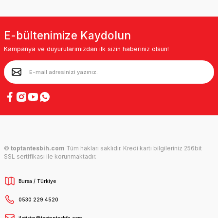
E-bültenimize Kaydolun
Kampanya ve duyurularımızdan ilk sizin haberiniz olsun!
©
toptantesbih.com
Tüm hakları saklıdır. Kredi kartı bilgileriniz 256bit
SSL sertifikası ile korunmaktadır.
Bursa / Türkiye
0530 229 4520
iletisim@toptantesbih.com