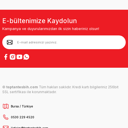
E-bültenimize Kaydolun
Kampanya ve duyurularımızdan ilk sizin haberiniz olsun!
©
toptantesbih.com
Tüm hakları saklıdır. Kredi kartı bilgileriniz 256bit
SSL sertifikası ile korunmaktadır.
Bursa / Türkiye
0530 229 4520
iletisim@toptantesbih.com