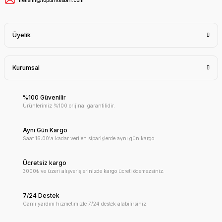
Üyelik
Kurumsal
%100 Güvenilir
Ürünlerimiz %100 orijinal garantilidir.
Aynı Gün Kargo
Saat 16:00'a kadar verilen siparişlerde aynı gün kargo
Ücretsiz kargo
3000₺ ve üzeri alışverişlerinizde kargo ücreti ödemezsiniz.
7/24 Destek
Canlı yardım hizmetimizle 7/24 destek alabilirsiniz.