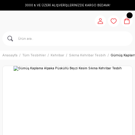
3000 ₺ VE ÜZERİ ALIŞVERİŞLERİNİZDE KARGO BEDAVA!
Anasayfa
Tüm Tesbihler
Kehribar
Sıkma Kehribar Tesbih
Gümüş Kaplama