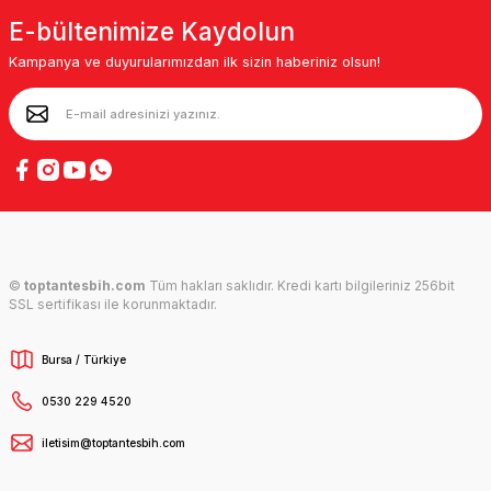
E-bültenimize Kaydolun
Kampanya ve duyurularımızdan ilk sizin haberiniz olsun!
©
toptantesbih.com
Tüm hakları saklıdır. Kredi kartı bilgileriniz 256bit
SSL sertifikası ile korunmaktadır.
Bursa / Türkiye
0530 229 4520
iletisim@toptantesbih.com