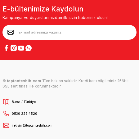
E-bültenimize Kaydolun
Kampanya ve duyurularımızdan ilk sizin haberiniz olsun!
©
toptantesbih.com
Tüm hakları saklıdır. Kredi kartı bilgileriniz 256bit
SSL sertifikası ile korunmaktadır.
Bursa / Türkiye
0530 229 4520
iletisim@toptantesbih.com