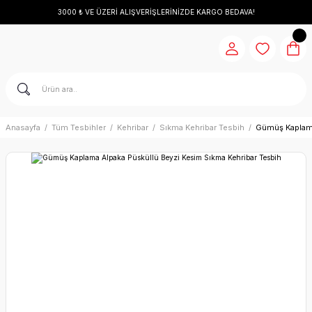
3000 ₺ VE ÜZERİ ALIŞVERİŞLERİNİZDE KARGO BEDAVA!
Anasayfa
Tüm Tesbihler
Kehribar
Sıkma Kehribar Tesbih
Gümüş Kaplama