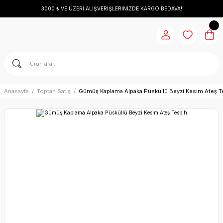
3000 ₺ VE ÜZERİ ALIŞVERİŞLERİNİZDE KARGO BEDAVA!
Anasayfa
Toptan Satış
Gümüş Kaplama Alpaka Püsküllü Beyzi Kesim Ateş T