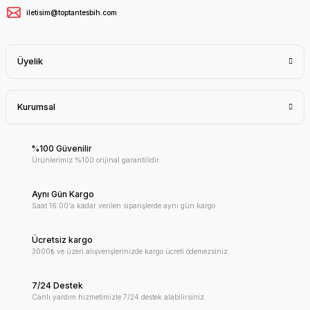
iletisim@toptantesbih.com
Üyelik
Kurumsal
%100 Güvenilir
Ürünlerimiz %100 orijinal garantilidir.
Aynı Gün Kargo
Saat 16:00'a kadar verilen siparişlerde aynı gün kargo
Ücretsiz kargo
3000₺ ve üzeri alışverişlerinizde kargo ücreti ödemezsiniz.
7/24 Destek
Canlı yardım hizmetimizle 7/24 destek alabilirsiniz.