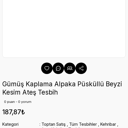
Gümüş Kaplama Alpaka Püsküllü Beyzi
Kesim Ateş Tesbih
0 puan - 0 yorum
187,87₺
Kategori
Toptan Satış
,
Tüm Tesbihler
,
Kehribar
,