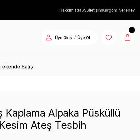
Hakkımızda
SSS
İletişim
Kargom Nerede?
/
Üye Girişi
Üye Ol
rekende Satış
 Kaplama Alpaka Püsküllü
 Kesim Ateş Tesbih