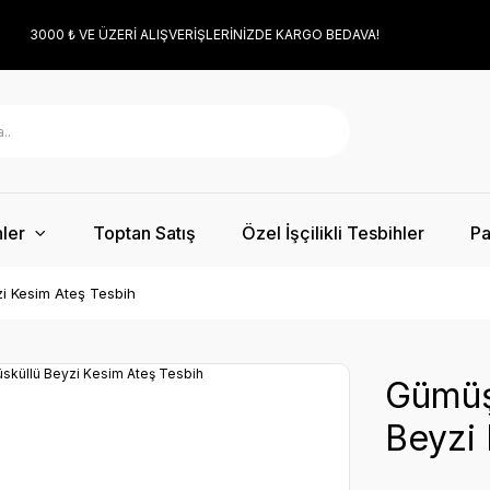
3000 ₺ VE ÜZERİ ALIŞVERİŞLERİNİZDE KARGO BEDAVA!
ler
Toptan Satış
Özel İşçilikli Tesbihler
Pa
i Kesim Ateş Tesbih
Gümüş
Beyzi