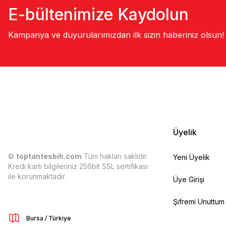
E-bültenimize Kaydolun
Kampanya ve duyurularımızdan ilk sizin haberiniz olsun!
Üyelik
©
toptantesbih.com
Tüm hakları saklıdır.
Yeni Üyelik
Kredi kartı bilgileriniz 256bit SSL sertifikası
ile korunmaktadır.
Üye Girişi
Şifremi Unuttum
Bursa / Türkiye