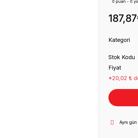
0 puan - 0 y
187,87
Kategori
Stok Kodu
Fiyat
*20,02 ₺ de
Aynı gün