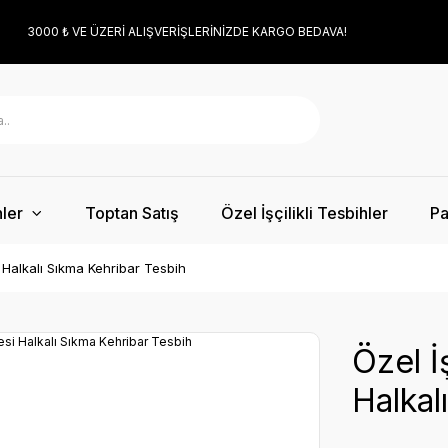
3000 ₺ VE ÜZERİ ALIŞVERİŞLERİNİZDE KARGO BEDAVA!
ler
Toptan Satış
Özel İşçilikli Tesbihler
Pa
i Halkalı Sıkma Kehribar Tesbih
Özel İ
Halkal