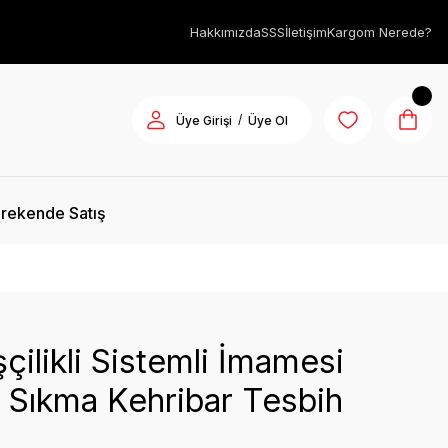
Hakkımızda
SSS
İletişim
Kargom Nerede?
/
Üye Girişi
Üye Ol
rekende Satış
şçilikli Sistemli İmamesi
ı Sıkma Kehribar Tesbih