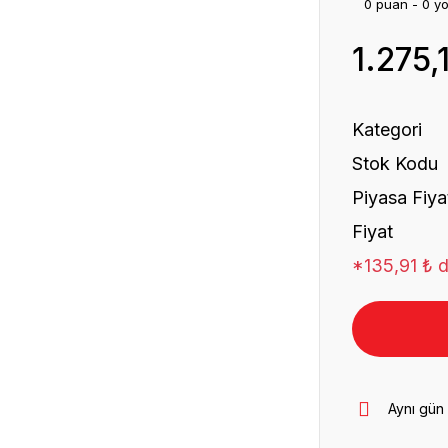
0 puan - 0 y
1.275,
Kategori
Stok Kodu
Piyasa Fiya
Fiyat
*135,91 ₺ d
Aynı gün