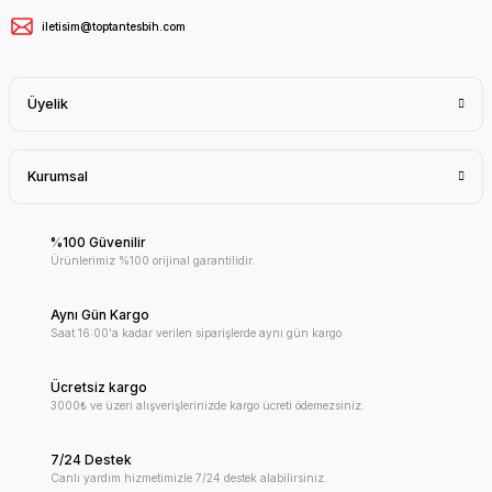
iletisim@toptantesbih.com
Üyelik
Kurumsal
%100 Güvenilir
Ürünlerimiz %100 orijinal garantilidir.
Aynı Gün Kargo
Saat 16:00'a kadar verilen siparişlerde aynı gün kargo
Ücretsiz kargo
3000₺ ve üzeri alışverişlerinizde kargo ücreti ödemezsiniz.
7/24 Destek
Canlı yardım hizmetimizle 7/24 destek alabilirsiniz.