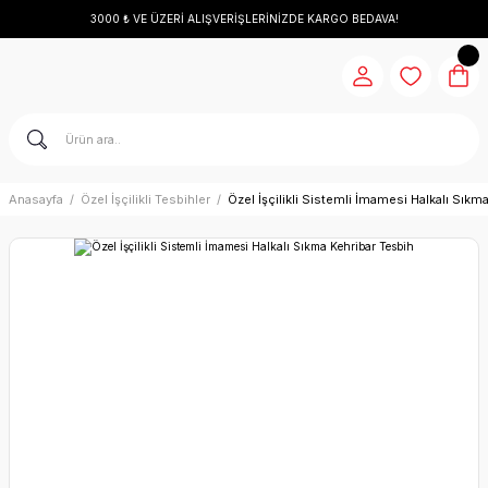
3000 ₺ VE ÜZERİ ALIŞVERİŞLERİNİZDE KARGO BEDAVA!
Anasayfa
Özel İşçilikli Tesbihler
Özel İşçilikli Sistemli İmamesi Halkalı Sıkm