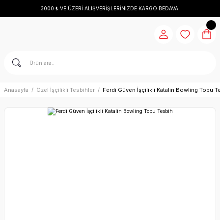
3000 ₺ VE ÜZERİ ALIŞVERİŞLERİNİZDE KARGO BEDAVA!
Anasayfa
Özel İşçilikli Tesbihler
Ferdi Güven İşçilikli Katalin Bowling Topu T