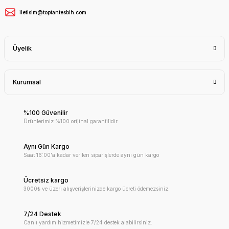
iletisim@toptantesbih.com
Üyelik
Kurumsal
%100 Güvenilir
Ürünlerimiz %100 orijinal garantilidir.
Aynı Gün Kargo
Saat 16:00'a kadar verilen siparişlerde aynı gün kargo
Ücretsiz kargo
3000₺ ve üzeri alışverişlerinizde kargo ücreti ödemezsiniz.
7/24 Destek
Canlı yardım hizmetimizle 7/24 destek alabilirsiniz.