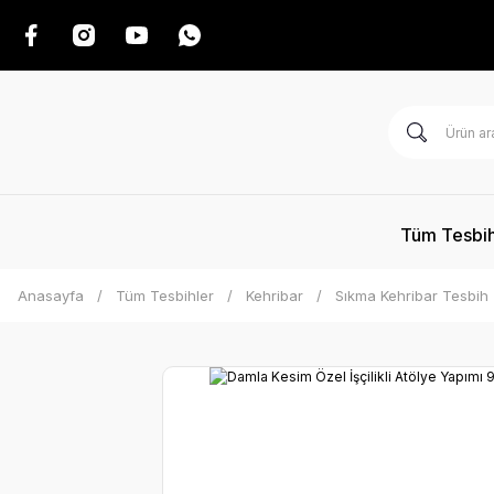
Tüm Tesbih
Anasayfa
Tüm Tesbihler
Kehribar
Sıkma Kehribar Tesbih