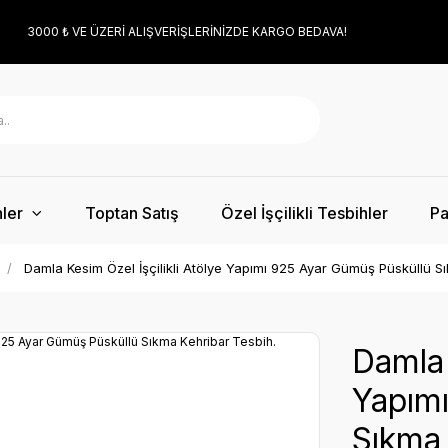
3000 ₺ VE ÜZERİ ALIŞVERİŞLERİNİZDE KARGO BEDAVA!
ler
Toptan Satış
Özel İşçilikli Tesbihler
Pa
Damla Kesim Özel İşçilikli Atölye Yapımı 925 Ayar Gümüş Püsküllü S
Damla 
Yapım
Sıkma 