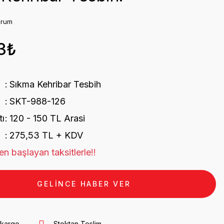
orum
3₺
Sıkma Kehribar Tesbih
SKT-988-126
tı
120 - 150 TL Arasi
275,53 TL + KDV
n başlayan taksitlerle!!
GELİNCE HABER VER
 kargo
Stoktan Teslim