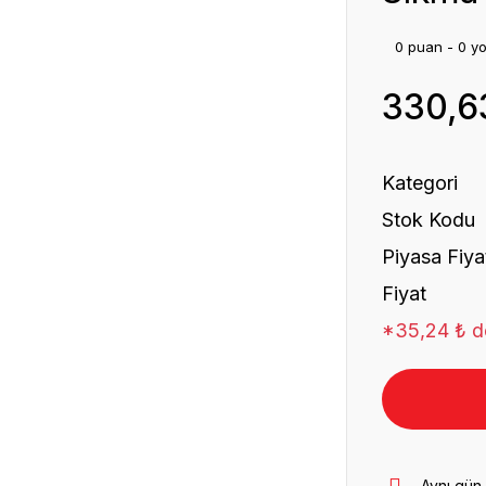
0 puan - 0 y
330,6
Kategori
Stok Kodu
Piyasa Fiya
Fiyat
*35,24 ₺ de
Aynı gün