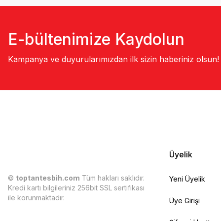
E-bültenimize Kaydolun
Kampanya ve duyurularımızdan ilk sizin haberiniz olsun!
Üyelik
©
toptantesbih.com
Tüm hakları saklıdır.
Yeni Üyelik
Kredi kartı bilgileriniz 256bit SSL sertifikası
ile korunmaktadır.
Üye Girişi