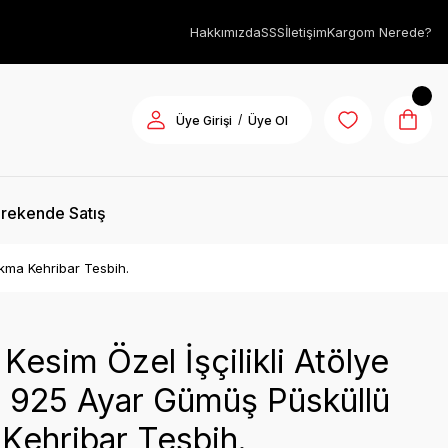
Hakkımızda
SSS
İletişim
Kargom Nerede?
/
Üye Girişi
Üye Ol
rekende Satış
ıkma Kehribar Tesbih.
Kesim Özel İşçilikli Atölye
ı 925 Ayar Gümüş Püsküllü
Kehribar Tesbih.