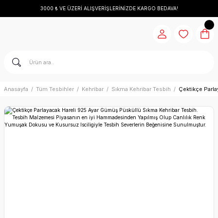
3000 ₺ VE ÜZERİ ALIŞVERİŞLERİNİZDE KARGO BEDAVA!
Anasayfa
Tüm Tesbihler
Kehribar
Sıkma Kehribar Tesbih
Çektikçe Parla