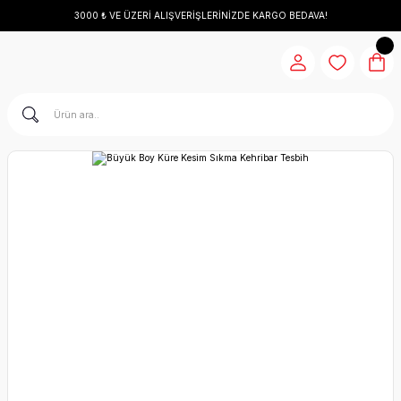
3000 ₺ VE ÜZERİ ALIŞVERİŞLERİNİZDE KARGO BEDAVA!