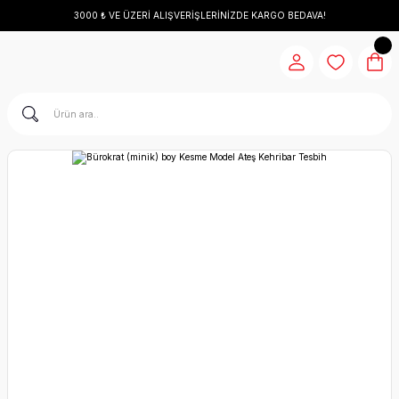
3000 ₺ VE ÜZERİ ALIŞVERİŞLERİNİZDE KARGO BEDAVA!