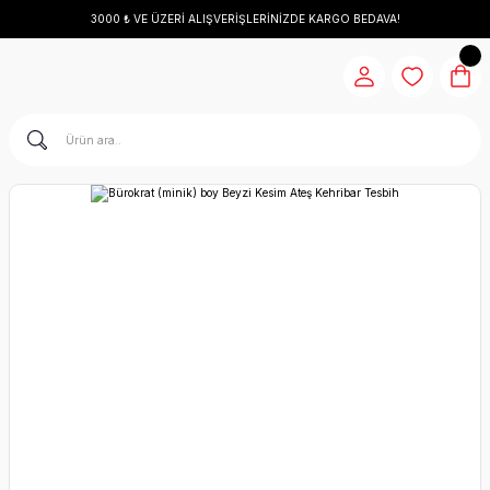
3000 ₺ VE ÜZERİ ALIŞVERİŞLERİNİZDE KARGO BEDAVA!