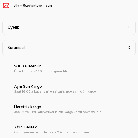
iletisim@toptantesbih.com
Üyelik
Kurumsal
%100 Güvenilir
Ürünlerimiz %100 orijinal garantilidir.
Aynı Gün Kargo
Saat 16:00'a kadar verilen siparişlerde aynı gün kargo
Ücretsiz kargo
3000₺ ve üzeri alışverişlerinizde kargo ücreti ödemezsiniz.
7/24 Destek
Canlı yardım hizmetimizle 7/24 destek alabilirsiniz.