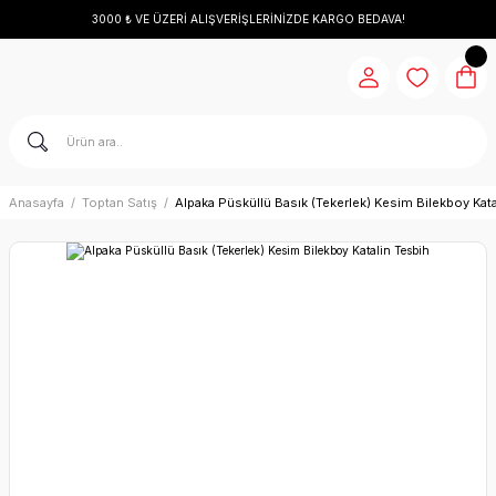
3000 ₺ VE ÜZERİ ALIŞVERİŞLERİNİZDE KARGO BEDAVA!
Anasayfa
Toptan Satış
Alpaka Püsküllü Basık (Tekerlek) Kesim Bilekboy Kata