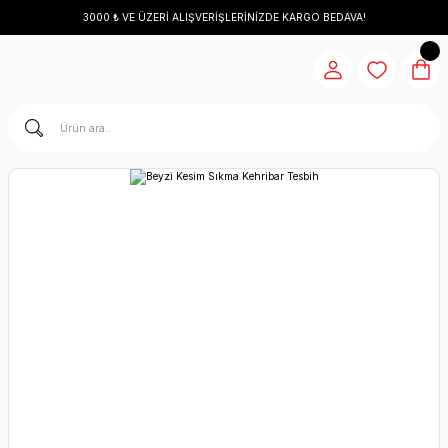
3000 ₺ VE ÜZERİ ALIŞVERİŞLERİNİZDE KARGO BEDAVA!