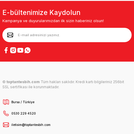
E-bültenimize Kaydolun
Kampanya ve duyurularımızdan ilk sizin haberiniz olsun!
©
toptantesbih.com
Tüm hakları saklıdır. Kredi kartı bilgileriniz 256bit
SSL sertifikası ile korunmaktadır.
Bursa / Türkiye
0530 229 4520
iletisim@toptantesbih.com