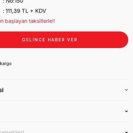
No:150
111,39 TL + KDV
n başlayan taksitlerle!!
GELİNCE HABER VER
 kargo
si
çenekleri