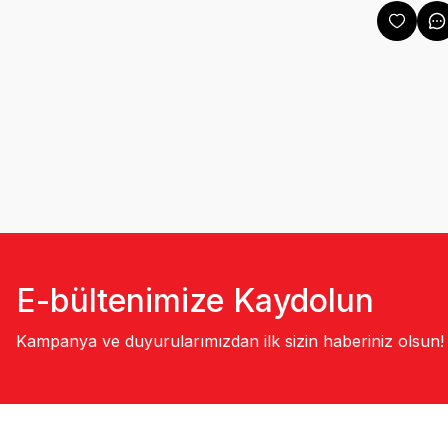
E-bültenimize Kaydolun
Kampanya ve duyurularımızdan ilk sizin haberiniz olsun!