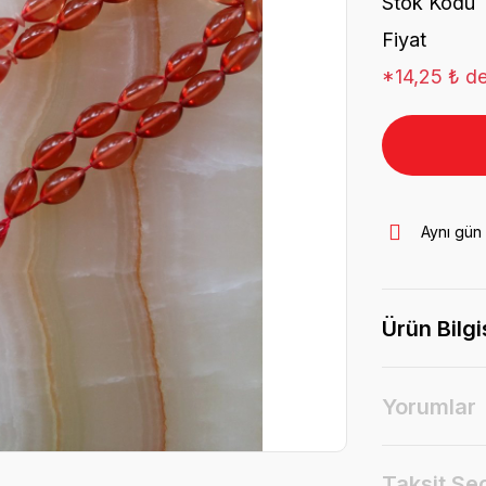
Stok Kodu
Fiyat
*14,25 ₺ de
Aynı gün
Ürün Bilgi
Yorumlar
Taksit Se