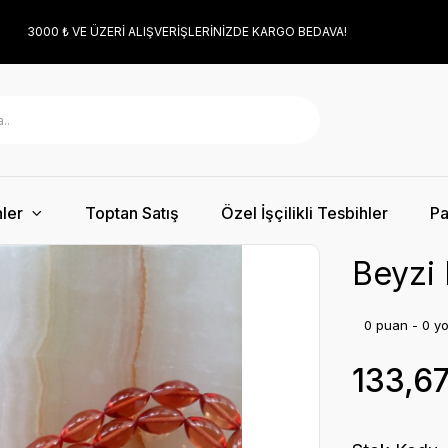
3000 ₺ VE ÜZERİ ALIŞVERİŞLERİNİZDE KARGO BEDAVA!
ler
Toptan Satış
Özel İşçilikli Tesbihler
Pa
Beyzi 
0 puan - 0 y
133,6