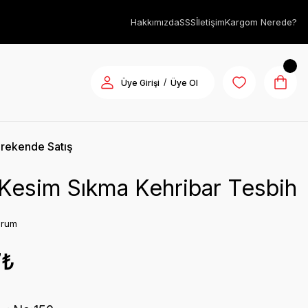
Hakkımızda
SSS
İletişim
Kargom Nerede?
/
Üye Girişi
Üye Ol
rekende Satış
Kesim Sıkma Kehribar Tesbih
orum
7₺