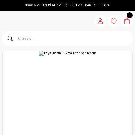
3000 ₺ VE ÜZERİ ALIŞVERİŞLERİNİZDE KARGO BEDAVA!