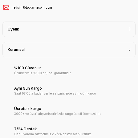
iletisim@toptantesbih.com
Üyelik
Kurumsal
%100 Güvenilir
Ürünlerimiz %100 orijinal garantilidir.
Aynı Gün Kargo
Saat 16:00'a kadar verilen siparişlerde aynı gün kargo
Ücretsiz kargo
3000₺ ve üzeri alışverişlerinizde kargo ücreti ödemezsiniz.
7/24 Destek
Canlı yardım hizmetimizle 7/24 destek alabilirsiniz.