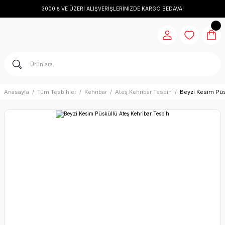
3000 ₺ VE ÜZERİ ALIŞVERİŞLERİNİZDE KARGO BEDAVA!
Anasayfa
Tüm Tesbihler
Kehribar
Ateş Kehribar Tesbih
Beyzi Kesim Püs