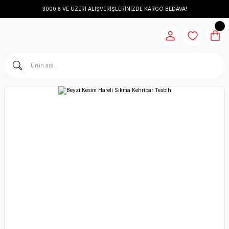
3000 ₺ VE ÜZERİ ALIŞVERİŞLERİNİZDE KARGO BEDAVA!