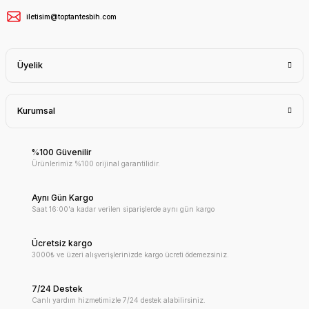
iletisim@toptantesbih.com
Üyelik
Kurumsal
%100 Güvenilir
Ürünlerimiz %100 orijinal garantilidir.
Aynı Gün Kargo
Saat 16:00'a kadar verilen siparişlerde aynı gün kargo
Ücretsiz kargo
3000₺ ve üzeri alışverişlerinizde kargo ücreti ödemezsiniz.
7/24 Destek
Canlı yardım hizmetimizle 7/24 destek alabilirsiniz.