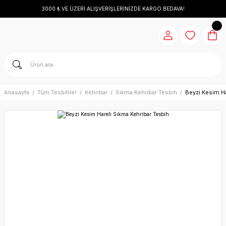
3000 ₺ VE ÜZERİ ALIŞVERİŞLERİNİZDE KARGO BEDAVA!
Anasayfa
Tüm Tesbihler
Kehribar
Sıkma Kehribar Tesbih
Beyzi Kesim Ha