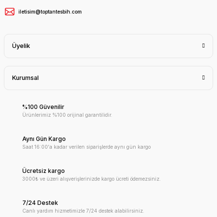
iletisim@toptantesbih.com
Üyelik
Kurumsal
%100 Güvenilir
Ürünlerimiz %100 orijinal garantilidir.
Aynı Gün Kargo
Saat 16:00'a kadar verilen siparişlerde aynı gün kargo
Ücretsiz kargo
3000₺ ve üzeri alışverişlerinizde kargo ücreti ödemezsiniz.
7/24 Destek
Canlı yardım hizmetimizle 7/24 destek alabilirsiniz.