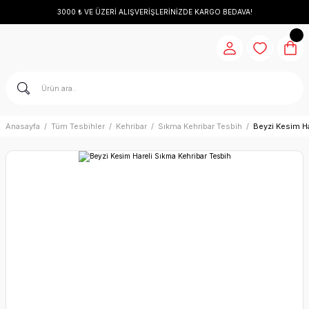
3000 ₺ VE ÜZERİ ALIŞVERİŞLERİNİZDE KARGO BEDAVA!
Anasayfa
Tüm Tesbihler
Kehribar
Sıkma Kehribar Tesbih
Beyzi Kesim Ha