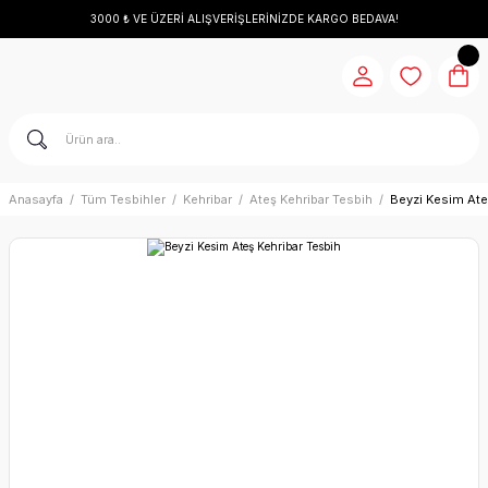
3000 ₺ VE ÜZERİ ALIŞVERİŞLERİNİZDE KARGO BEDAVA!
Anasayfa
Tüm Tesbihler
Kehribar
Ateş Kehribar Tesbih
Beyzi Kesim Ate