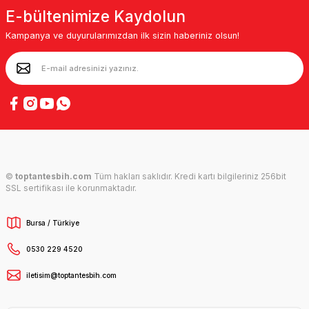
E-bültenimize Kaydolun
Kampanya ve duyurularımızdan ilk sizin haberiniz olsun!
©
toptantesbih.com
Tüm hakları saklıdır. Kredi kartı bilgileriniz 256bit
SSL sertifikası ile korunmaktadır.
Bursa / Türkiye
0530 229 4520
iletisim@toptantesbih.com