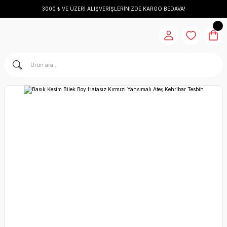
3000 ₺ VE ÜZERİ ALIŞVERİŞLERİNİZDE KARGO BEDAVA!