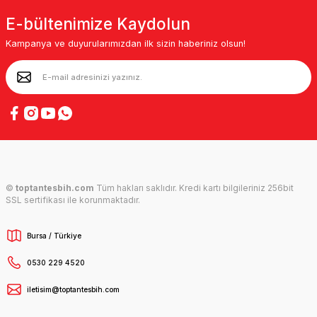
E-bültenimize Kaydolun
Kampanya ve duyurularımızdan ilk sizin haberiniz olsun!
©
toptantesbih.com
Tüm hakları saklıdır. Kredi kartı bilgileriniz 256bit
SSL sertifikası ile korunmaktadır.
Bursa / Türkiye
0530 229 4520
iletisim@toptantesbih.com