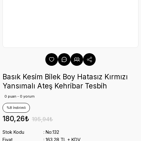
Basık Kesim Bilek Boy Hatasız Kırmızı
Yansımalı Ateş Kehribar Tesbih
0 puan - 0 yorum
%8 İndirimli
180,26₺
195,94₺
Stok Kodu
No:132
Fiyat
163,28 TL + KDV