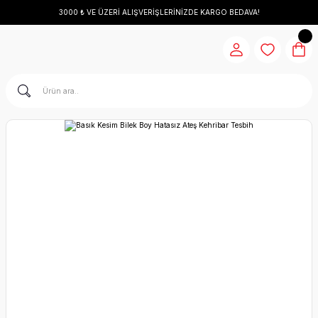
3000 ₺ VE ÜZERİ ALIŞVERİŞLERİNİZDE KARGO BEDAVA!