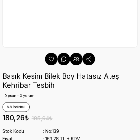
Basık Kesim Bilek Boy Hatasız Ateş
Kehribar Tesbih
0 puan - 0 yorum
%8 İndirimli
180,26₺
195,94₺
Stok Kodu
No:139
Fiyat
163,28 TL + KDV