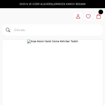
3000 ₺ VE ÜZERİ ALIŞVERİŞLERİNİZDE KARGO BEDAVA!