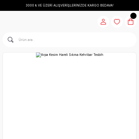
3000 ₺ VE ÜZERİ ALIŞVERİŞLERİNİZDE KARGO BEDAVA!