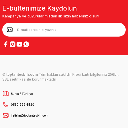
E-bültenimize Kaydolun
Kampanya ve duyurularımızdan ilk sizin haberiniz olsun!
©
toptantesbih.com
Tüm hakları saklıdır. Kredi kartı bilgileriniz 256bit
SSL sertifikası ile korunmaktadır.
Bursa / Türkiye
0530 229 4520
iletisim@toptantesbih.com