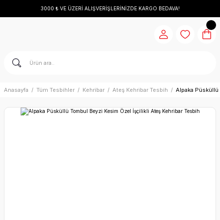
3000 ₺ VE ÜZERİ ALIŞVERİŞLERİNİZDE KARGO BEDAVA!
Anasayfa
Tüm Tesbihler
Kehribar
Ateş Kehribar Tesbih
Alpaka Püsküllü 