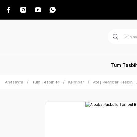
Tüm Tesbih
Anasayfa
Tüm Tesbihler
Kehribar
Ateş Kehribar Tesbih