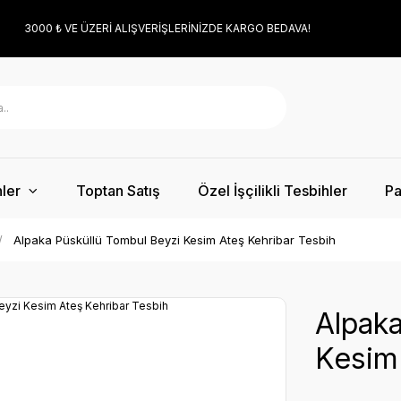
3000 ₺ VE ÜZERİ ALIŞVERİŞLERİNİZDE KARGO BEDAVA!
ler
Toptan Satış
Özel İşçilikli Tesbihler
Pa
Alpaka Püsküllü Tombul Beyzi Kesim Ateş Kehribar Tesbih
Alpaka
Kesim 