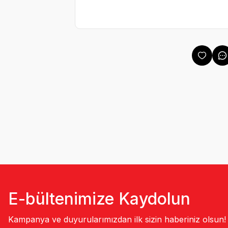
E-bültenimize Kaydolun
Kampanya ve duyurularımızdan ilk sizin haberiniz olsun!