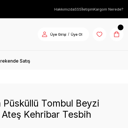
Hakkımızda
SSS
İletişim
Kargom Nerede?
/
Üye Girişi
Üye Ol
rekende Satış
 Püsküllü Tombul Beyzi
Ateş Kehribar Tesbih