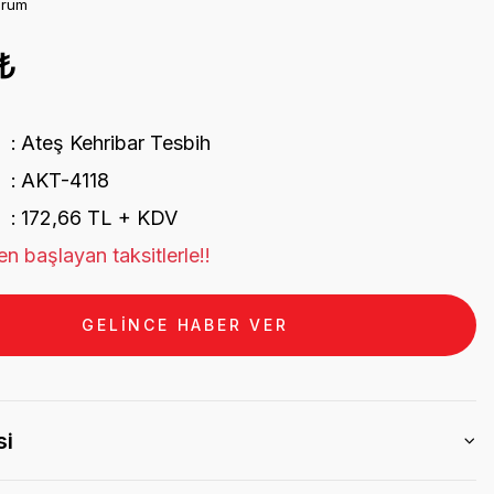
orum
₺
Ateş Kehribar Tesbih
AKT-4118
172,66 TL + KDV
n başlayan taksitlerle!!
GELİNCE HABER VER
si