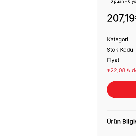
0 puan - 0 y
207,19
Kategori
Stok Kodu
Fiyat
*22,08 ₺ de
Ürün Bilgi