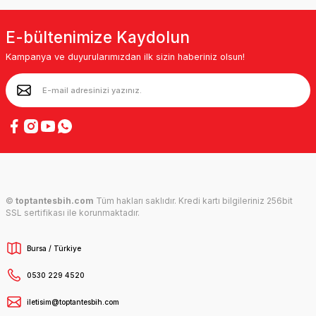
E-bültenimize Kaydolun
Kampanya ve duyurularımızdan ilk sizin haberiniz olsun!
©
toptantesbih.com
Tüm hakları saklıdır. Kredi kartı bilgileriniz 256bit
SSL sertifikası ile korunmaktadır.
Bursa / Türkiye
0530 229 4520
iletisim@toptantesbih.com